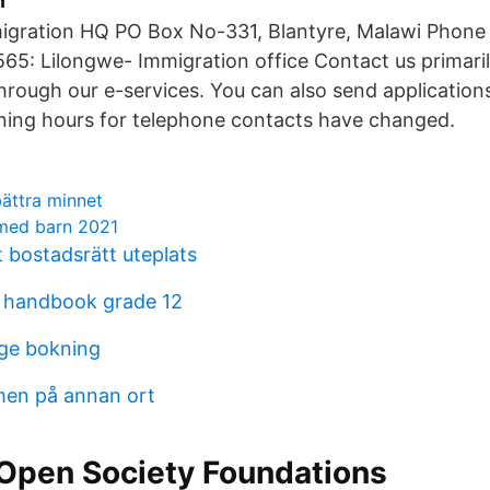
n
migration HQ PO Box No-331, Blantyre, Malawi Phone
5: Lilongwe- Immigration office Contact us primaril
hrough our e-services. You can also send applicati
ning hours for telephone contacts have changed.
bättra minnet
med barn 2021
 bostadsrätt uteplats
 handbook grade 12
ige bokning
men på annan ort
Open Society Foundations