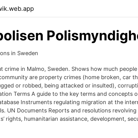
wik.web.app
olisen Polismyndigh
ions in Sweden
ut crime in Malmo, Sweden. Shows how much people 
 community are property crimes (home broken, car thef
gged or robbed, being attacked or insulted), corrupt
ation Terms A guide to the key terms and concepts o
tabase Instruments regulating migration at the intern
els. UN Documents Reports and resolutions revolving
s’ rights, humanitarian assistance, development, secu