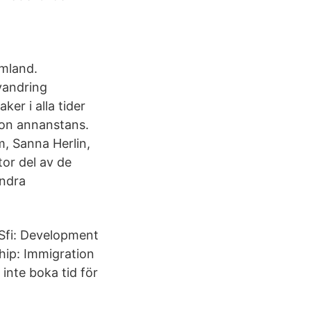
emland.
vandring
er i alla tider
gon annanstans.
, Sanna Herlin,
or del av de
andra
 Sfi: Development
hip: Immigration
nte boka tid för