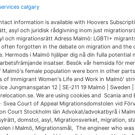
ervices calgary
act information is available with Hoovers Subscriptio
t, asyl och juridisk rådgivning inom just migrationsrä
yl och migrationsrätt Adress Malmö: LGBTI+ migrant
 often forgotten in the debate on migration and the 
. Hermods i Malmö hjälper dig nå din fulla potential
 arbetsfrämjande insatser. Besök vår hemsida för mer
 Malmö's female population were born in other parts
rs of Immigrant Women's Life and Work in Malmö' stri
vice Jungmansgatan 12 | SE-211 19 Malmö | Sweden 
relocation.se. We are using cookies and Scania and 
· Svea Court of Appeal Migrationsdomstolen vid Förva
on Court Stockholm län Advokat/advokatbyrå i Mal
ylrätt, domstol, asyl, Migrationsverket, migration, st
olen i Malmö, Migrationsmål, The engineer who was