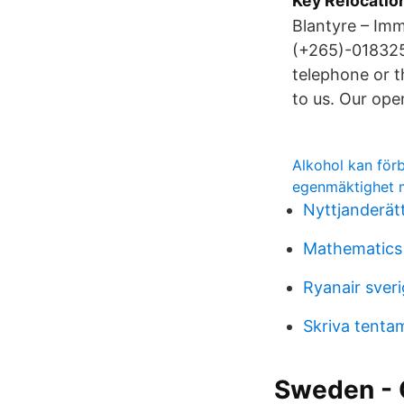
Key Relocatio
Blantyre – Im
(+265)-0183256
telephone or t
to us. Our ope
Alkohol kan för
egenmäktighet 
Nyttjanderätt
Mathematics
Ryanair sver
Skriva tenta
Sweden - 