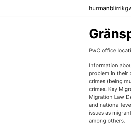
hurmanblirrikg
Gränsp
PwC office locat
Information abo
problem in their
crimes (being mu
crimes. Key Migr
Migration Law Da
and national lev
issues as migrant
among others.