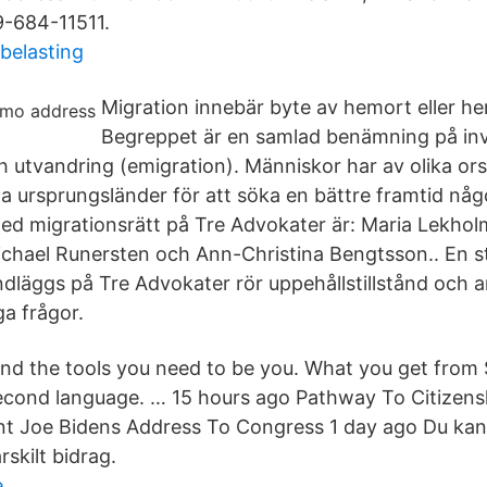
9-684-11511.
belasting
Migration innebär byte av hemort eller h
Begreppet är en samlad benämning på in
 utvandring (emigration). Människor har av olika orsak
ina ursprungsländer för att söka en bättre framtid nå
ed migrationsrätt på Tre Advokater är: Maria Lekholm
chael Runersten och Ann-Christina Bengtsson.. En st
läggs på Tre Advokater rör uppehållstillstånd och 
ga frågor.
find the tools you need to be you. What you get from
second language. … 15 hours ago Pathway To Citizens
t Joe Bidens Address To Congress 1 day ago Du kan i
skilt bidrag.
e