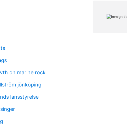
hts
ags
wth on marine rock
llström jönköping
nds lansstyrelse
 singer
ng