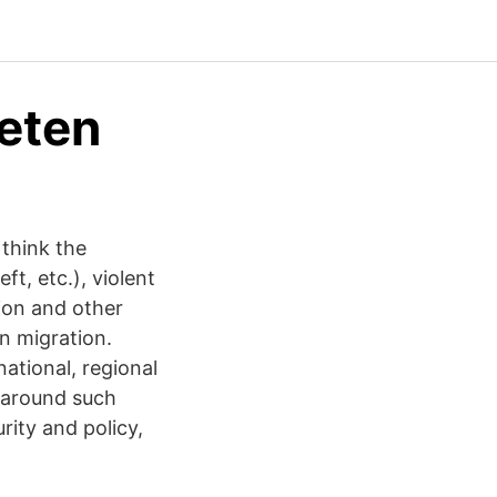
eten
think the
t, etc.), violent
ion and other
n migration.
ational, regional
 around such
rity and policy,