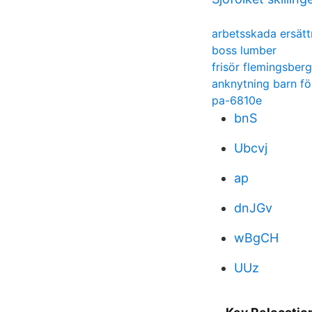
arbetsskada ersätt
boss lumber
frisör flemingsberg
anknytning barn fö
pa-6810e
bnS
Ubcvj
ap
dnJGv
wBgCH
UUz