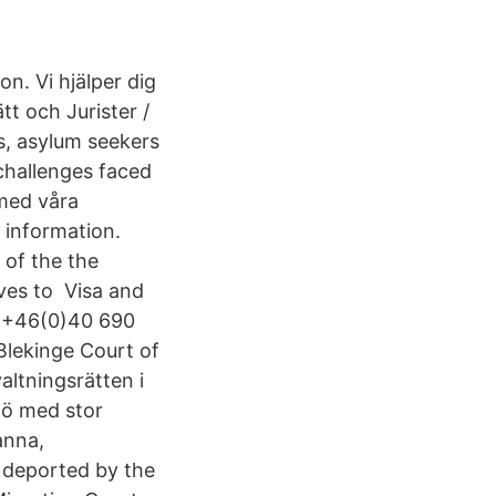
n. Vi hjälper dig
tt och Jurister /
s, asylum seekers
challenges faced
 med våra
 information.
 of the the
ves to Visa and
| +46(0)40 690
Blekinge Court of
ltningsrätten i
mö med stor
anna,
 deported by the