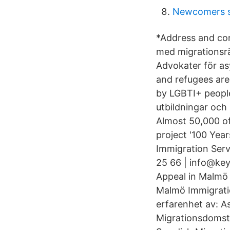
Newcomers s
*Address and cont
med migrationsrät
Advokater för as
and refugees are
by LGBTI+ people
utbildningar och
Almost 50,000 of
project '100 Yea
Immigration Ser
25 66 | info@key
Appeal in Malmö 
Malmö Immigrati
erfarenhet av: As
Migrationsdomst