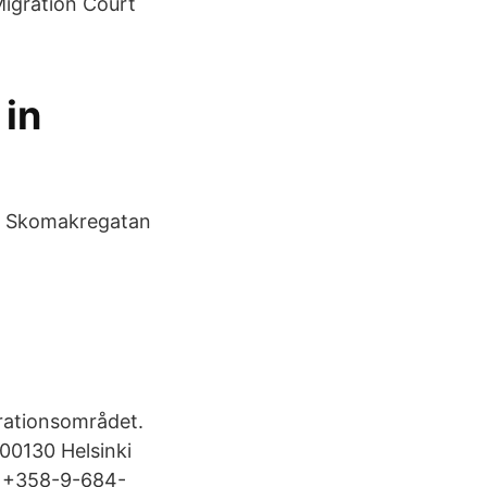
Migration Court
 in
w. Skomakregatan
grationsområdet.
 00130 Helsinki
l: +358-9-684-