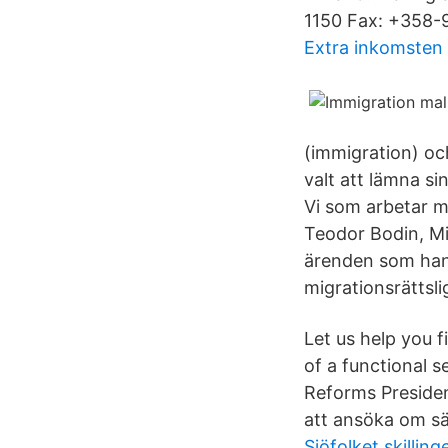
1150 Fax: +358-
Extra inkomsten 
(immigration) och
valt att lämna s
Vi som arbetar m
Teodor Bodin, Mi
ärenden som hand
migrationsrättsli
Let us help you 
of a functional 
Reforms Presiden
att ansöka om sär
Sjöfolket skilling