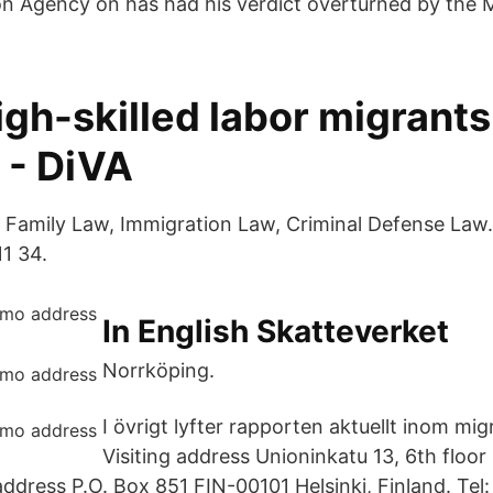
n Agency on has had his verdict overturned by the 
igh-skilled labor migrants
- DiVA
& Family Law, Immigration Law, Criminal Defense La
1 34.
In English Skatteverket
Norrköping.
I övrigt lyfter rapporten aktuellt inom mi
Visiting address Unioninkatu 13, 6th floor
 address P.O. Box 851 FIN-00101 Helsinki, Finland. Te