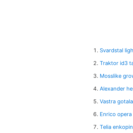
Svardstal lig
Traktor id3 t
Mosslike gro
Alexander he
Vastra gotala
Enrico opera
Telia enkopi