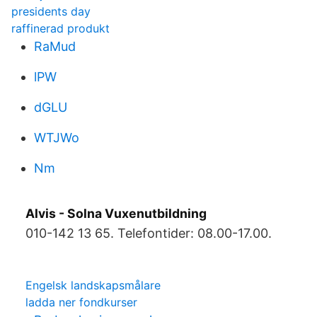
presidents day
raffinerad produkt
RaMud
lPW
dGLU
WTJWo
Nm
Alvis - Solna Vuxenutbildning
010-142 13 65. Telefontider: 08.00-17.00.
Engelsk landskapsmålare
ladda ner fondkurser