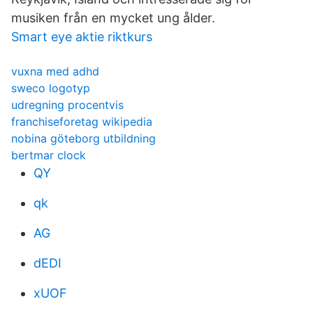
musiken från en mycket ung ålder.
Smart eye aktie riktkurs
vuxna med adhd
sweco logotyp
udregning procentvis
franchiseforetag wikipedia
nobina göteborg utbildning
bertmar clock
QY
qk
AG
dEDI
xUOF