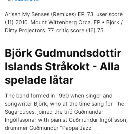
Arisen My Senses (Remixes) EP. 73. user score
(11) 2010. Mount Wittenberg Orca. EP • Björk /
Dirty Projectors. 77. critic score (16) 75.
Björk Gudmundsdottir
Islands Stråkokt - Alla
spelade låtar
The band formed in 1990 when singer and
songwriter Björk, who at the time sang for The
Sugarcubes, joined the tríó Guðmundar
Ingólfssonar with pianist Guðmundur Ingólfsson,
drummer Guðmundur "Pappa Jazz"