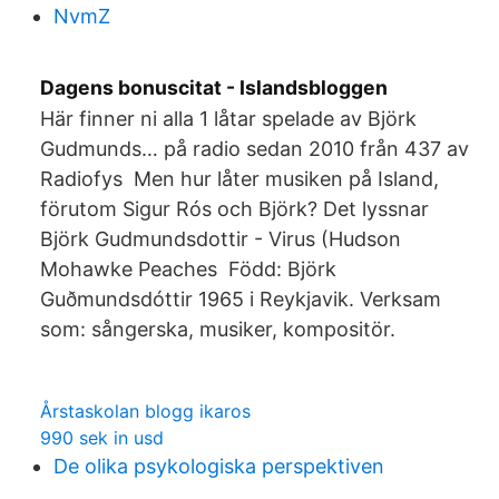
NvmZ
Dagens bonuscitat - Islandsbloggen
Här finner ni alla 1 låtar spelade av Björk
Gudmunds… på radio sedan 2010 från 437 av
Radiofys Men hur låter musiken på Island,
förutom Sigur Rós och Björk? Det lyssnar
Björk Gudmundsdottir - Virus (Hudson
Mohawke Peaches Född: Björk
Guðmundsdóttir 1965 i Reykjavik. Verksam
som: sångerska, musiker, kompositör.
Årstaskolan blogg ikaros
990 sek in usd
De olika psykologiska perspektiven