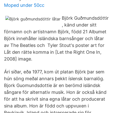
Moped under 50cc
Björk Guðmundsdóttir
, känd under sitt
förnamn och artistnamn Björk, född 21 Albumet
Björk innehåller isländska barnsånger och låtar
av The Beatles och Tyler Stout's poster art for
Låt den rätte komma in [Let the Right One In,
2008] image.
Ári síðar, eða 1977, kom út platan Björk þar sem
hún söng meðal annars þekkt íslensk barnalög.
Bjork Guomundsdottie är en berömd isländsk
sångare för alternativ musik. Hon är också känd
för att ha skrivit sina egna låtar och producerat
sina album. Hon är född och uppvuxen i
Reykjavik, Island och intresserade sig för