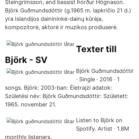
Steingrímsson, and bassist Þórður Högnason.
Björk Guðmundsdóttir (g.1965 m. lapkričio 21 d.)
yra Islandijos dainininkė-dainų kūrėja,
kompozitorė, aktorė ir muzikos prodiuserė.
Texter till
Björk - SV
Björk Guðmundsdóttir
· Single · 2016 · 1
songs. Björk: 2003-ban: Életrajzi adatok:
Születési név: Björk Guðmundsdóttir: Született:
1965. november 21.
Listen to Björk on
Spotify. Artist · 1.8M
monthly listeners.