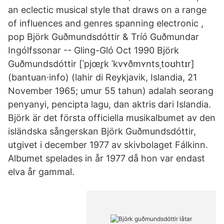
an eclectic musical style that draws on a range
of influences and genres spanning electronic ,
pop Björk Guðmundsdóttir & Tríó Guðmundar
Ingólfssonar ‎-- Gling-Gló Oct 1990 Björk
Guðmundsdóttir [ˈpjœr̥k ˈkvʏðmʏntsˌtoʊhtɪr]
(bantuan·info) (lahir di Reykjavik, Islandia, 21
November 1965; umur 55 tahun) adalah seorang
penyanyi, pencipta lagu, dan aktris dari Islandia.
Björk är det första officiella musikalbumet av den
isländska sångerskan Björk Guðmundsdóttir,
utgivet i december 1977 av skivbolaget Fálkinn.
Albumet spelades in år 1977 då hon var endast
elva år gammal.