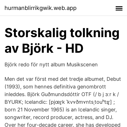
hurmanblirrikgwik.web.app
Storskalig tolkning
av Björk - HD
Björk redo för nytt album Musikscenen
Men det var först med det tredje albumet, Debut
(1993), som hennes definitiva genombrott
inleddes. Björk Guðmundsdóttir OTF (/ b j ɜːr k /
BYURK; Icelandic: [pjœr̥k ˈkvʏðmʏntsˌtouʰtɪr̥] ;
born 21 November 1965) is an Icelandic singer,
songwriter, record producer, actress, and DJ.
Over her four-decade career, she has developed