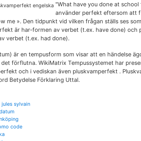
"What have you done at school 
använder perfekt eftersom att f
ow me ». Den tidpunkt vid vilken frågan ställs ses so
rfekt är har-formen av verbet (t.ex. have done) och
v verbet (t.ex. had done).
tum) är en tempusform som visar att en händelse äg
 det förflutna. WikiMatrix Tempussystemet har prese
 perfekt och i vediskan även pluskvamperfekt . Plusk
d Betydelse Förklaring Uttal.
o
jules sylvain
 datum
inköping
romo code
ka