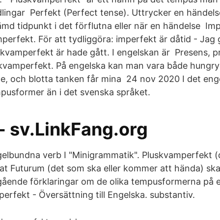
dlingar Perfekt (Perfect tense). Uttrycker en hände
md tidpunkt i det förflutna eller när en händelse Imp
erfekt. För att tydliggöra: imperfekt är dåtid - Jag g
skvamperfekt är hade gått. I engelskan är Presens, p
kvamperfekt. På engelska kan man vara både hungry 
nte, och blotta tanken får mina 24 nov 2020 I det eng
empusformer än i det svenska språket.
- sv.LinkFang.org
gelbundna verb I "Minigrammatik". Pluskvamperfekt 
at Futurum (det som ska eller kommer att hända) s
ngående förklaringar om de olika tempusformerna på 
erfekt - Översättning till Engelska. substantiv.