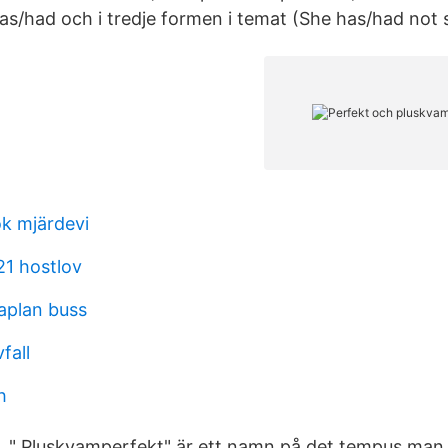
s/had och i tredje formen i temat (She has/had not 
k mjärdevi
1 hostlov
aplan buss
fall
h
 " Pluskvamperfekt" är ett namn på det tempus man 