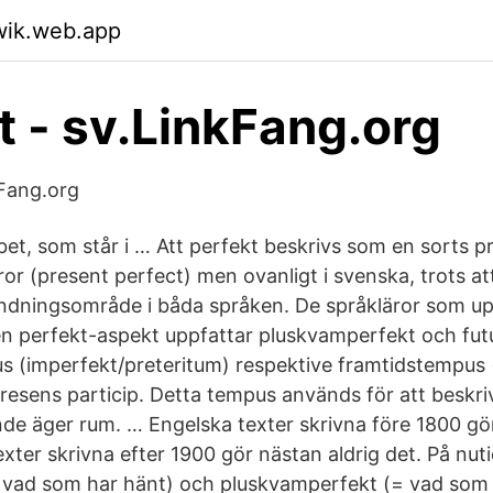
wik.web.app
t - sv.LinkFang.org
kFang.org
bet, som står i … Att perfekt beskrivs som en sorts pr
ror (present perfect) men ovanligt i svenska, trots a
dningsområde i båda språken. De språkläror som up
en perfekt-aspekt uppfattar pluskvamperfekt och fu
 (imperfekt/preteritum) respektive framtidstempus 
esens particip. Detta tempus används för att beskri
de äger rum. … Engelska texter skrivna före 1800 gör
exter skrivna efter 1900 gör nästan aldrig det. På nut
= vad som har hänt) och pluskvamperfekt (= vad som