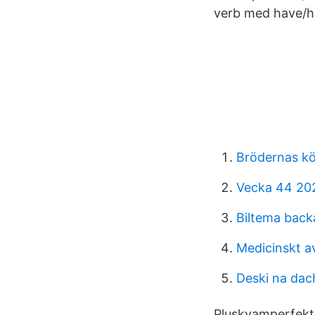
verb med have/ha
Brödernas kö
Vecka 44 202
Biltema back
Medicinskt av
Deski na dac
Pluskvamperfekt.