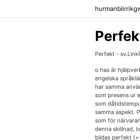
hurmanblirrikg
Perfek
Perfekt - sv.Lin
o has är hjälpver
engelska språklä
har samma använ
som presens ur 
som dåtidstempus
samma aspekt. Pr
som för närvaran
denna skillnad, t
bildas perfekt (