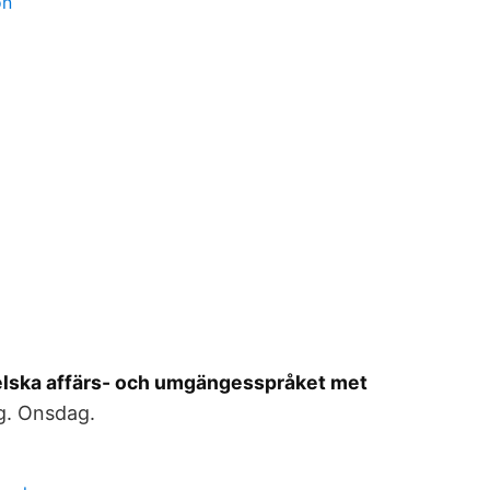
on
elska affärs- och umgängesspråket met
g. Onsdag.