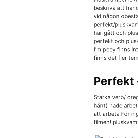
beskriva att han
vid någon obestä
perfekt/pluskvamp
har gått och plu
perfekt och plus
I'm peey finns i
finns det fler t
Perfekt 
Starka verb/ ore
hänt) hade arbet
att arbeta För i
filmen! pluskvamp