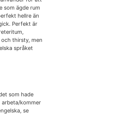
lse som ägde rum
erfekt hellre än
ick. Perfekt är
reteritum,
och thirsty, men
elska språket
(det som hade
ka arbeta/kommer
engelska, se