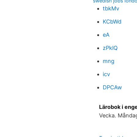
swedish jobs lond
tbkMv
KCbWd
eA
zPklQ
mng
icv
DPCAw
Lärobok i eng
Vecka. Månda