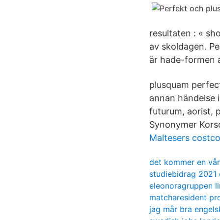
resultaten : « sh
av skoldagen. Pe
är hade-formen a
plusquam perfec
annan händelse i
futurum, aorist,
Synonymer Korsor
Maltesers costc
det kommer en vår 
studiebidrag 2021
eleonoragruppen l
matcharesident p
jag mår bra engels