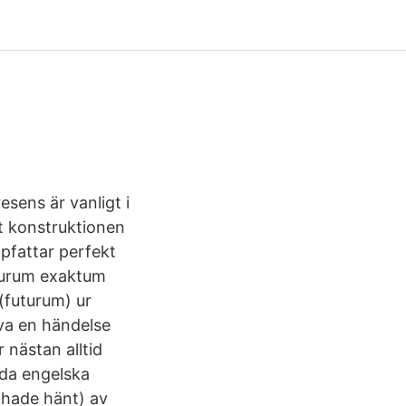
esens är vanligt i
tt konstruktionen
pfattar perfekt
turum exaktum
(futurum) ur
va en händelse
 nästan alltid
ida engelska
 hade hänt) av