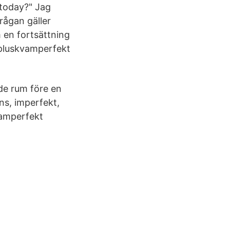
today?" Jag
rågan gäller
m en fortsättning
 pluskvamperfekt
de rum före en
ns, imperfekt,
vamperfekt