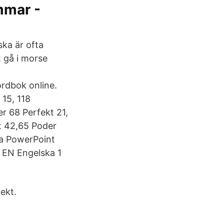
mmar -
ka är ofta
 gå i morse
m
rdbok online.
 15, 118
r 68 Perfekt 21,
kt 42,65 Poder
ka PowerPoint
V EN Engelska 1
ekt.