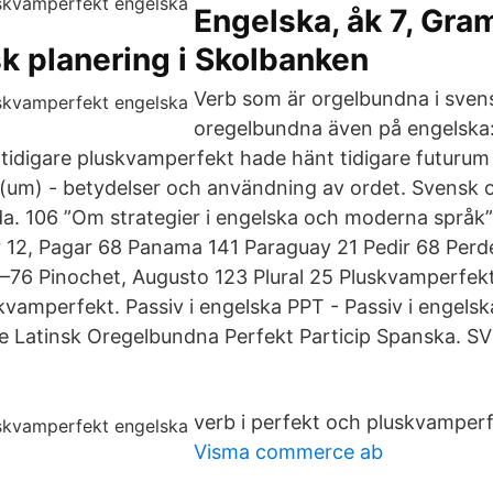
Engelska, åk 7, Gra
k planering i Skolbanken
Verb som är orgelbundna i svens
oregelbundna även på engelska:
 tidigare pluskvamperfekt hade hänt tidigare futuru
um) - betydelser och användning av ordet. Svensk o
da. 106 ”Om strategier i engelska och moderna språk”
12, Pagar 68 Panama 141 Paraguay 21 Pedir 68 Perde
–76 Pinochet, Augusto 123 Plural 25 Pluskvamperfe
kvamperfekt. Passiv i engelska PPT - Passiv i engels
ee Latinsk Oregelbundna Perfekt Particip Spanska. S
verb i perfekt och pluskvamperf
Visma commerce ab