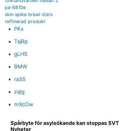
folktandvården hälsan 2
pa-6810e
skin spike brawl stars
raffinerad produkt
PKx
TsjRp
gLHS
BMW
raSS
zqlg
mXcOw
Spårbyte för asylsökande kan stoppas SVT
Nyheter