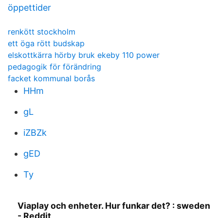
öppettider
renkött stockholm
ett öga rött budskap
elskottkärra hörby bruk ekeby 110 power
pedagogik för förändring
facket kommunal borås
HHm
gL
iZBZk
gED
Ty
Viaplay och enheter. Hur funkar det? : sweden
- Reddit