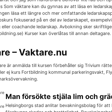
s Som väktare kan du gynnas av att läsa en ledarska
tingen läsa ett längre och mer omfattande ledarskaps
pskurs fokuserad på en del av ledarskapet, exempelvi
 eller coachande ledarskap. Avbokning sker skriftligen
ildning.se) Kurser kan överlåtas till annan deltagare.
are – Vaktare.nu
re är anmälda till kursen förbehåller sig Trivium rätten
ler ej kurs Fortbildning kommunal parkeringsvakt, Fly
arksövervakning.
Man försökte stjäla lim och g
Helsingborgs stad anlitar bevakningsbolag för att 