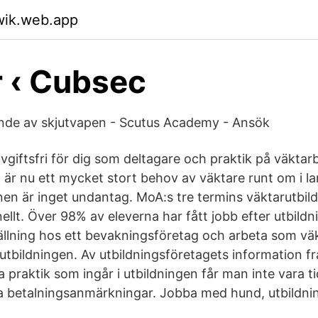
wik.web.app
r ‹ Cubsec
de av skjutvapen - Scutus Academy - Ansök
vgiftsfri för dig som deltagare och praktik på väktarb
t är nu ett mycket stort behov av väktare runt om i l
en är inget undantag. MoA:s tre termins väktarutbildn
ellt. Över 98% av eleverna har fått jobb efter utbildn
llning hos ett bevakningsföretag och arbeta som väk
t utbildningen. Av utbildningsföretagets information fr
praktik som ingår i utbildningen får man inte vara ti
a betalningsanmärkningar. Jobba med hund, utbildni