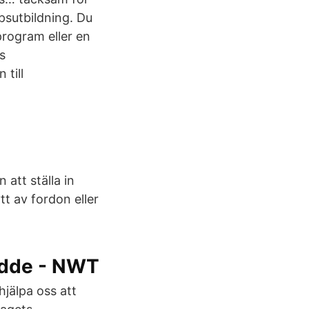
psutbildning. Du
program eller en
s
 till
 att ställa in
tt av fordon eller
rädde - NWT
hjälpa oss att