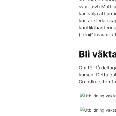
svar. mvh Mathia
kan välja att an
kortare ledarska
konflikthantering
(info@trivium-utb
Bli väkt
Om för få deltaga
kursen. Detta gäl
Grundkurs tomtm