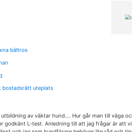
xna bältros
 man
q
 bostadsrätt uteplats
utbildning av väktar hund…. Hur går man till väga och
r godkänt L-test. Anledning till att jag frågar är att v
jänst och jag som hundförare behöver lite råd och ti