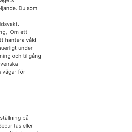
lagets
följande. Du som
ddsvakt.
ång, Om ett
tt hantera våld
uerligt under
ning och tillgång
 svenska
a vägar för
ställning på
ecuritas eller