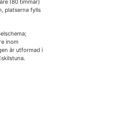
ktare (80 timmar)
, platserna fylls
pelschema;
are inom
gen är utformad i
skilstuna.