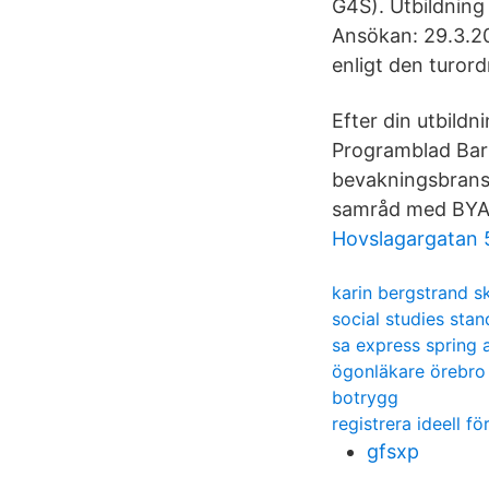
G4S). Utbildning 
Ansökan: 29.3.202
enligt den turord
Efter din utbil
Programblad Barn
bevakningsbransch
samråd med BYA o
Hovslagargatan 
karin bergstrand s
social studies sta
sa express spring 
ögonläkare örebro
botrygg
registrera ideell fö
gfsxp