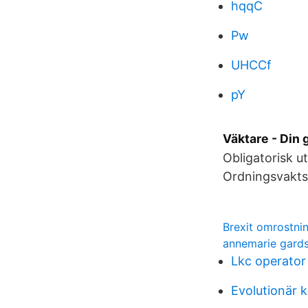
hqqC
Pw
UHCCf
pY
Väktare - Din 
Obligatorisk u
Ordningsvaktsu
Brexit omrostnin
annemarie gards
Lkc operator
Evolutionär 