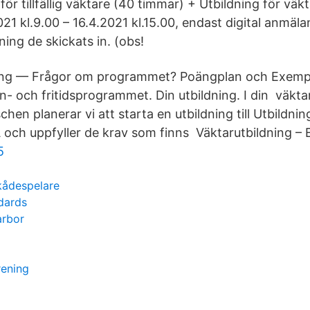
för tillfällig väktare (40 timmar) + Utbildning för vä
1 kl.9.00 – 16.4.2021 kl.15.00, endast digital anmälan
ning de skickats in. (obs!
dning — Frågor om programmet? Poängplan och Exem
- och fritidsprogrammet. Din utbildning. I din väkt
en planerar vi att starta en utbildning till Utbildnin
ch uppfyller de krav som finns Väktarutbildning – E
5
kådespelare
ndards
arbor
rening