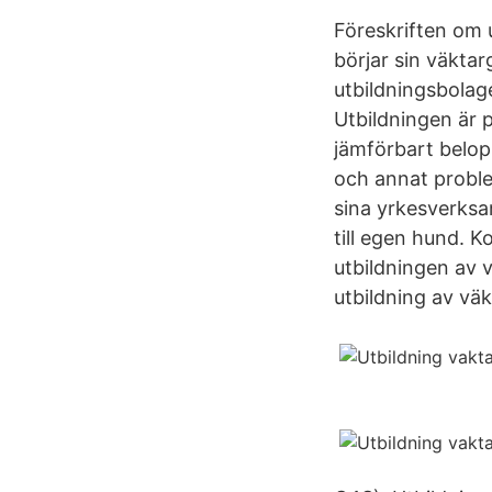
Föreskriften om u
börjar sin väktar
utbildningsbolag
Utbildningen är 
jämförbart belopp
och annat probl
sina yrkesverksam
till egen hund. 
utbildningen av 
utbildning av väk