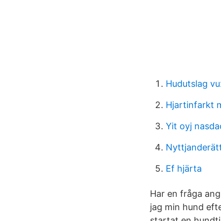
Hudutslag vu
Hjartinfarkt
Yit oyj nasda
Nyttjanderätt
Ef hjärta
Har en fråga ang 
jag min hund efte
startat en hundt