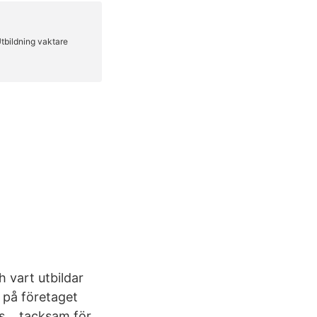
 vart utbildar
i på företaget
ps… tacksam för