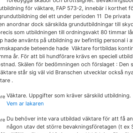
förebygga skador och brottslighet. Bevakningsbo
tbildning för väktare, FAP 573-2, innebär i korthet 
grundutbildning del ett under perioden 11 De privata
en anordnar dock särskilda grundutbildningar till sky
precis som utbildningen till ordningsvakt 80 timmar l
 hade använts på utbildning av befintlig personal i a
emskapande beteende hade Väktare fortbildas kontin
ma år. För att bli hundförare krävs en speciell utbild
Kostnad. Skälen för bedömningen och förslaget : Den
väktare står sig väl vid Branschen utvecklar också ny
tare .
Väktare. Uppgifter som kräver särskild utbildning.
Vem ar lakaren
Du behöver inte vara utbildad väktare för att få an
någon utav det större bevakningsföretagen (t ex S