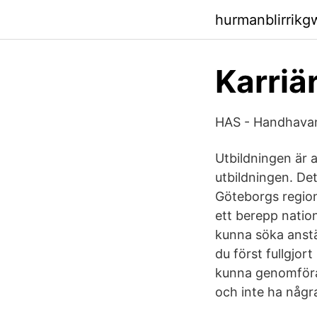
hurmanblirrikg
Karriä
HAS - Handhavan
Utbildningen är a
utbildningen. De
Göteborgs region
ett berepp nation
kunna söka anstä
du först fullgjor
kunna genomföra 
och inte ha någr