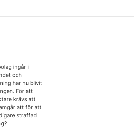
olag ingår i
andet och
ing har nu blivit
ingen. För att
tare krävs att
amgår att för att
digare straffad
ng?