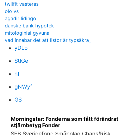
twilfit vasteras
olo vs
agadir lidingo
danske bank hypotek
mitologiniai gyvunai
vad innebär det att listor är typsäkra_
yDLo
StlGe
hI
gNWyf
GS
Morningstar: Fonderna som fått förändrat
stjärnbetyg Fonder
SEB Sverigefond Småbolag Chans/Risk