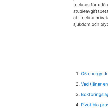
tecknas för utlä
studieavgiftsbeta
att teckna priva
sjukdom och olyck
G5 energy dr
Vad tjänar e
Bokforingsla
Pivot bio pr