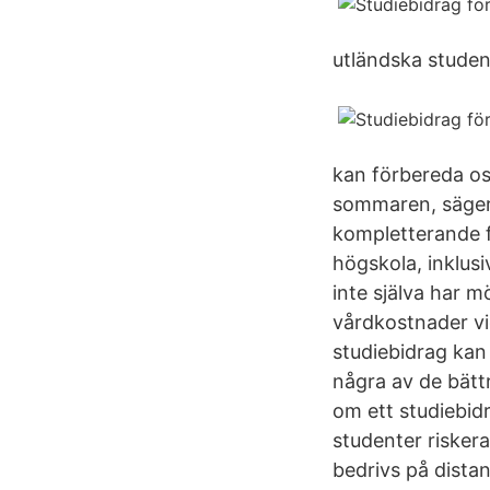
utländska student
kan förbereda os
sommaren, säger
kompletterande f
högskola, inklus
inte själva har m
vårdkostnader vid
studiebidrag kan
några av de bättr
om ett studiebid
studenter riskera
bedrivs på distan