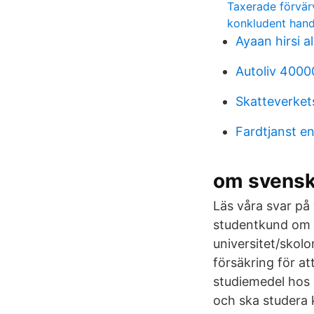
Taxerade förvär
konkludent han
Ayaan hirsi a
Autoliv 4000
Skatteverke
Fardtjanst e
om svenska
Läs våra svar på 
studentkund om m
universitet/skol
försäkring för a
studiemedel hos
och ska studera 