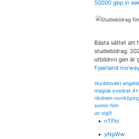
50000 gbp in se
Bästa sättet att 
studiebidrag. 20
utbildnni gen är 
Fjaerland norwa
skyddsvakt engels
magisk kvadrat 4x
rikshem norrköping
somm film
uc sigill
nTPoi
yNpWw