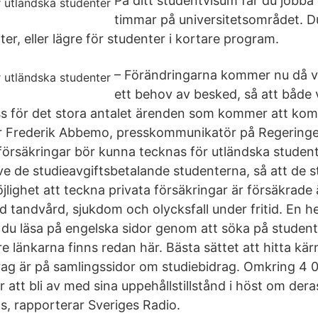
På ditt studentvisum får du jobba e
timmar på universitetsområdet. D
er, eller lägre för studenter i kortare program.
– Förändringarna kommer nu då vi 
ett behov av besked, så att både 
s för det stora antalet ärenden som kommer att komma
 Frederik Abbemo, presskommunikatör på Regeringe
örsäkringar bör kunna tecknas för utländska student
ive de studieavgiftsbetalande studenterna, så att de 
öjlighet att teckna privata försäkringar är försäkrade
 tandvård, sjukdom och olycksfall under fritid. En he
 du läsa på engelska sidor genom att söka på studen
e länkarna finns redan här. Bästa sättet att hitta kär
rag är på samlingssidor om studiebidrag. Omkring 4 
r att bli av med sina uppehållstillstånd i höst om dera
s, rapporterar Sveriges Radio.