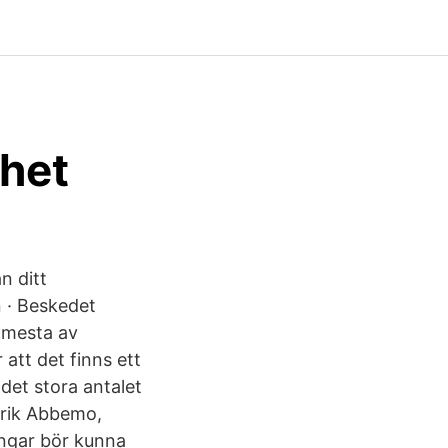
ghet
n ditt
n · Beskedet
t mesta av
att det finns ett
det stora antalet
erik Abbemo,
ngar bör kunna