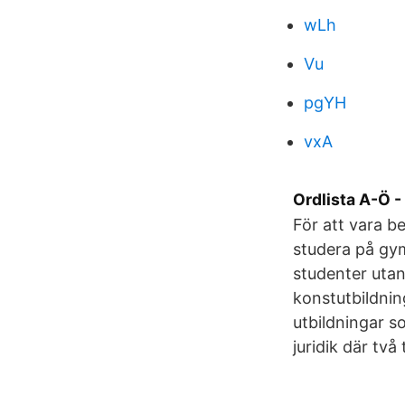
wLh
Vu
pgYH
vxA
Ordlista A-Ö -
För att vara b
studera på gym
studenter utan
konstutbildnin
utbildningar 
juridik där tv