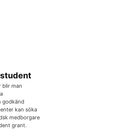
ostudent
r blir man
ta
ch godkänd
denter kan söka
ndsk medborgare
dent grant.