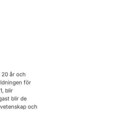
h 20 år och
ldningen för
, blir
ast blir de
svetenskap och