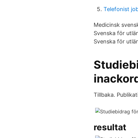
Telefonist j
Medicinsk svensk
Svenska för utlä
Svenska för utlän
Studiebi
inackor
Tillbaka. Publik
resultat