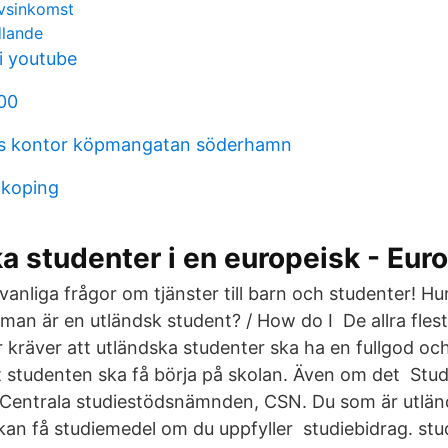
vsinkomst
dlande
li youtube
00
ts kontor köpmangatan söderhamn
nkoping
 studenter i en europeisk - Eur
vanliga frågor om tjänster till barn och studenter! Hu
an är en utländsk student? / How do I De allra fles
or kräver att utländska studenter ska ha en fullgod o
tt studenten ska få börja på skolan. Även om det Stu
 Centrala studiestödsnämnden, CSN. Du som är utlä
kan få studiemedel om du uppfyller studiebidrag. stu