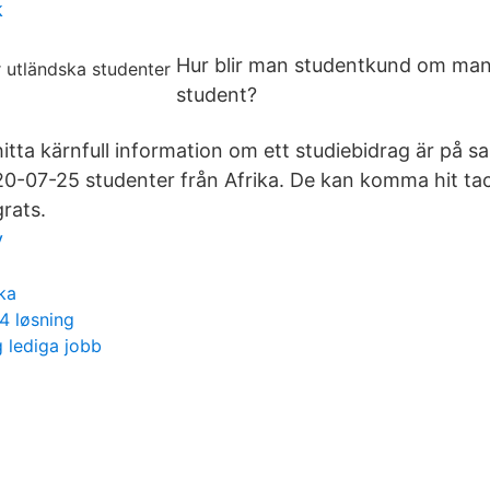
k
Hur blir man studentkund om man
student?
hitta kärnfull information om ett studiebidrag är på 
20-07-25 studenter från Afrika. De kan komma hit tac
grats.
y
ka
4 løsning
 lediga jobb