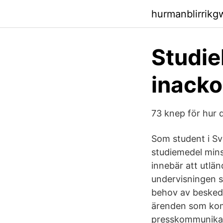
hurmanblirrikg
Studie
inacko
73 knep för hur d
Som student i Sve
studiemedel mins
innebär att utlä
undervisningen s
behov av besked,
ärenden som kom
presskommunikat