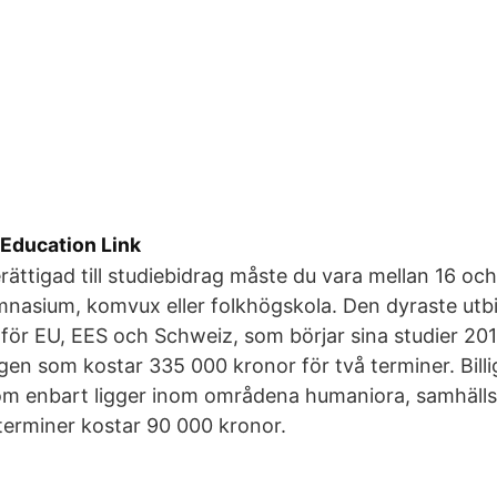
 Education Link
erättigad till studiebidrag måste du vara mellan 16 oc
nasium, komvux eller folkhögskola. Den dyraste utbi
för EU, EES och Schweiz, som börjar sina studier 2011
gen som kostar 335 000 kronor för två terminer. Billig
som enbart ligger inom områdena humaniora, samhäll
å terminer kostar 90 000 kronor.