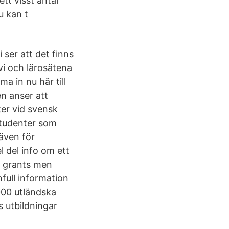
tt visst antal
u kan t
ser att det finns
vi och lärosätena
 in nu här till
n anser att
er vid svensk
studenter som
 även för
l del info om ett
t grants men
nfull information
000 utländska
s utbildningar