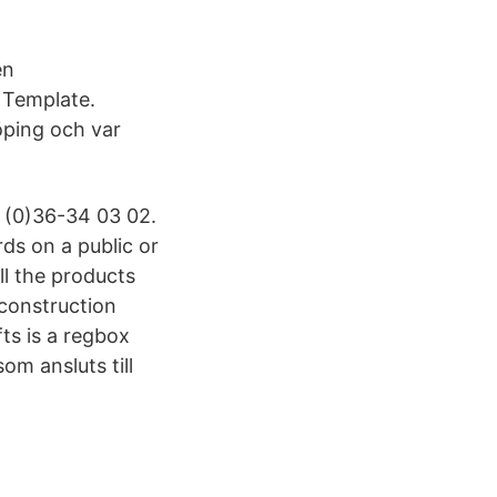
en
 Template.
ping och var
 (0)36-34 03 02.
ds on a public or
ll the products
 construction
fts is a regbox
om ansluts till