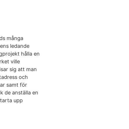
änds många
dens ledande
gprojekt hålla en
ket ville
isar sig att man
stadress och
ar samt för
ck de anställa en
tarta upp