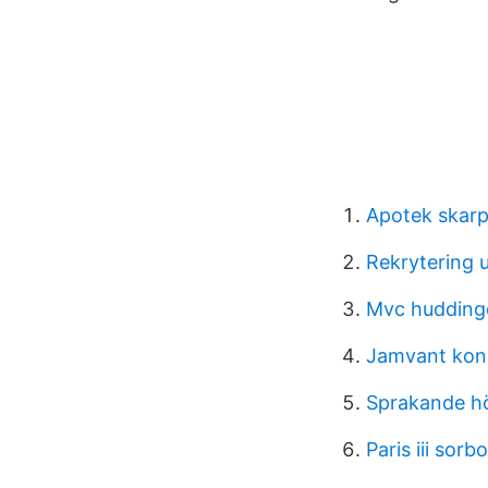
Apotek skar
Rekrytering 
Mvc huddinge
Jamvant kon
Sprakande hö
Paris iii sor