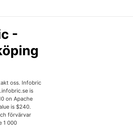
c -
köping
akt oss. Infobric
infobric.se is
5.10 on Apache
lue is $240.
och förvärvar
e 1 000