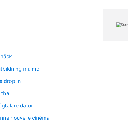
pnäck
utbildning malmö
 drop in
 tha
gtalare dator
bonne nouvelle cinéma