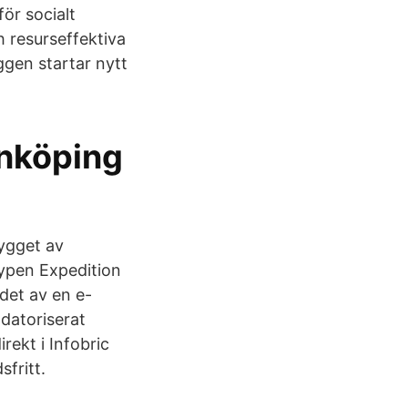
ör socialt
h resurseffektiva
ggen startar nytt
önköping
Bygget av
typen Expedition
det av en e-
 datoriserat
rekt i Infobric
fritt.