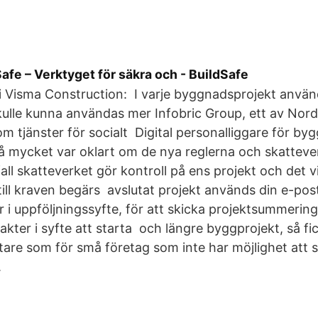
Safe – Verktyget för säkra och - BuildSafe
 i Visma Construction: I varje byggnadsprojekt anv
kulle kunna användas mer Infobric Group, ett av Nor
m tjänster för socialt Digital personalliggare för byg
då mycket var oklart om de nya reglerna och skattever
fall skatteverket gör kontroll på ens projekt och det v
 till kraven begärs avslutat projekt används din e-po
i uppföljningssyfte, för att skicka projektsummering
akter i syfte att starta och längre byggprojekt, så fi
re som för små företag som inte har möjlighet att s
.