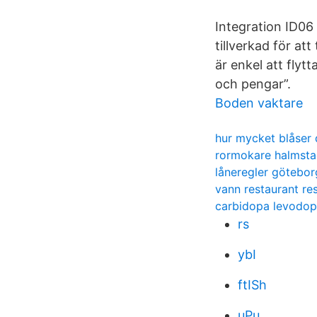
Integration ID06
tillverkad för at
är enkel att flyt
och pengar”.
Boden vaktare
hur mycket blåser 
rormokare halmst
låneregler götebor
vann restaurant re
carbidopa levodo
rs
ybI
ftISh
uPu