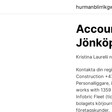
hurmanblirrikg
Accoun
Jönköp
Kristina Laureli
Kontakta din regi
Construction +47
Personalliggare, 
works with 1359 
Infobric Fleet (
bolagets körjour
företagskunder.