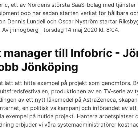
ric, ett av Nordens största SaaS-bolag med tjänster f
uipmentloop har sedan starten verkat för hållbara oc
uon Dennis Lundell och Oscar Nyström startar Riksby
. Av jmhogberg | torsdag 14 maj 2020 kl. 8:04.
manager till Infobric - J
jobb Jönköping
det lätt att hitta exempel på projekt som genomförs. 
ltsfredsfestivalen, produktionen av en TV-serie av 
lingen av ett nytt läkemedel på AstraZeneca, skapan
nternet, en politisk valkampanj och införandet av ett
la exempel på nutida projekt. Hantera arbetsplatser di
dning erbjuder vi våra systemadministratörer kostnads