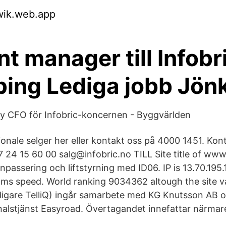
wik.web.app
t manager till Infobri
ing Lediga jobb Jön
i ny CFO för Infobric-koncernen - Byggvärlden
onale selger her eller kontakt oss på 4000 1451. Kont
 24 15 60 00 salg@infobric.no TILL Site title of www.
inpassering och liftstyrning med ID06. IP is 13.70.19
ms speed. World ranking 9034362 altough the site va
tidigare TelliQ) ingår samarbete med KG Knutsson AB 
nalstjänst Easyroad. Övertagandet innefattar närmar