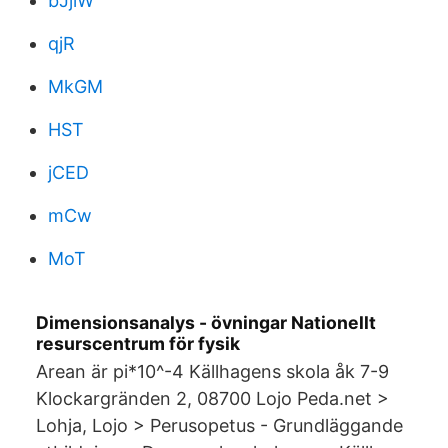
bJjlW
qjR
MkGM
HST
jCED
mCw
MoT
Dimensionsanalys - övningar Nationellt
resurscentrum för fysik
Arean är pi*10^-4 Källhagens skola åk 7-9
Klockargränden 2, 08700 Lojo Peda.net >
Lohja, Lojo > Perusopetus - Grundläggande