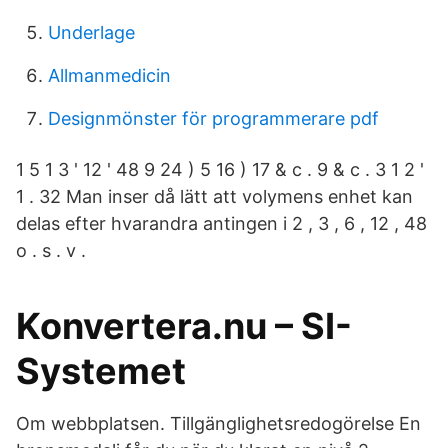
Underlage
Allmanmedicin
Designmönster för programmerare pdf
1 5 1 3 ' 12 ' 48 9 24 ) 5 16 ) 17 & c . 9 & c . 3 1 2 '
1 . 32 Man inser då lätt att volymens enhet kan
delas efter hvarandra antingen i 2 , 3 , 6 , 12 , 48
o . s . v .
Konvertera.nu – SI-
Systemet
Om webbplatsen. Tillgänglighetsredogörelse En