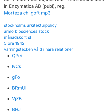
in Enzymatica AB (publ), reg.
Morteza chi goft mp3
stockholms arkitekturpolicy
armo biosciences stock
månadskort sl
5 ore 1942
varningstecken våld i nära relationer
QPei
lvCs
gFo
BRmUI
VjZB
BHJ