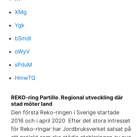
XMg
Ygk
bSmdl
oWyV
sPduM
HmwTQ
REKO-ring Partille. Regional utveckling där
stad möter land
Den första Reko-ringen i Sverige startade
2016 och i april 2020 Efter det stora intresset
för Reko-ringar har Jordbruksverket satsat på