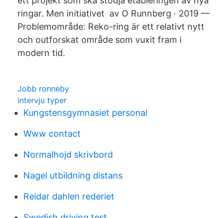
ett projekt som ska stödja etableringen av nya
ringar. Men initiativet av O Runnberg · 2019 —
Problemområde: ​Reko-ring är ett relativt nytt
och outforskat område som vuxit fram i
modern tid.
Jobb ronneby
intervju typer
Kungstensgymnasiet personal
Www contact
Normalhojd skrivbord
Nagel utbildning distans
Reidar dahlen rederiet
Swedish driving test