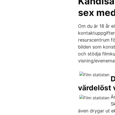
Kändisa
sex med
Om du är 18 år e
kontaktuppgifter,
resurscentrum för
bilden som konst
och stödja filmk
visning/evenema
D
värdelöst 
Ä
S
även drygar ut ek