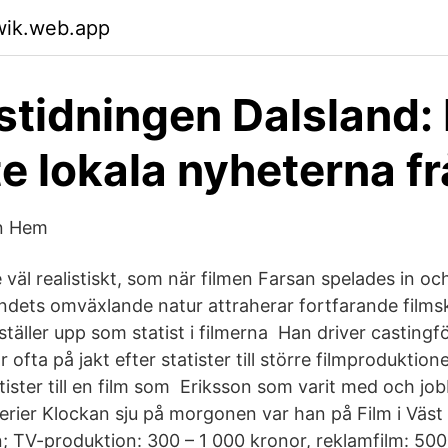
wik.web.app
stidningen Dalsland:
e lokala nyheterna f
en Hem
ite väl realistiskt, som när filmen Farsan spelades in 
andets omväxlande natur attraherar fortfarande films
täller upp som statist i filmerna Han driver castingfö
 ofta på jakt efter statister till större filmproduktion
tister till en film som Eriksson som varit med och job
serier Klockan sju på morgonen var han på Film i Väst f
 TV-produktion: 300 – 1 000 kronor, reklamfilm: 500