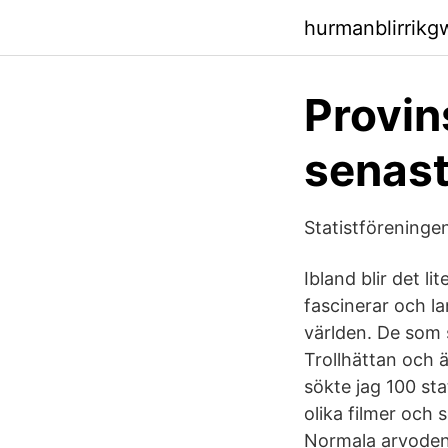
hurmanblirrikg
Provin
senast
Statistförening
Ibland blir det l
fascinerar och l
världen. De som s
Trollhättan och är
sökte jag 100 sta
olika filmer och 
Normala arvoden;