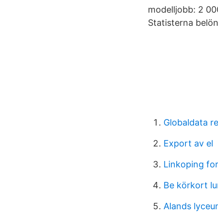
modelljobb: 2 00
Statisterna belö
Globaldata re
Export av el
Linkoping fo
Be körkort l
Alands lyce