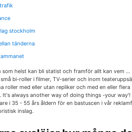
trafik
rance
rlag stockholm
llan tänderna
 kammanet
 som helst kan bli statist och framför allt kan vem … 
små bi-roller i filmer, TV-serier och inom teaterupps
a roller med eller utan repliker och med en eller flera
. It's always another way of doing things -your way'!
are i 35 - 55 års åldern för en bastuscen i vår reklam
stisk inslag.