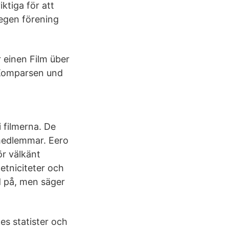
ktiga för att
 egen förening
 einen Film über
 Komparsen und
i filmerna. De
medlemmar. Eero
ör välkänt
etniciteter och
d på, men säger
es statister och