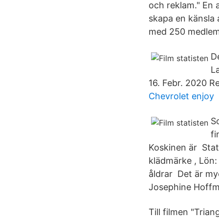
och reklam." En a
skapa en känsla a
med 250 medlemma
D
L
16. Febr. 2020 Re
Chevrolet enjoy
So
f
Koskinen är Stati
klädmärke , Lön: 
åldrar Det är my
Josephine Hoffm
Till filmen "Tria