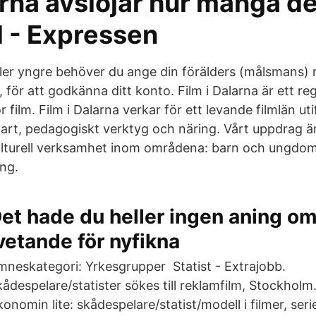
rna avslöjar hur många de
 - Expressen
ller yngre behöver du ange din förälders (målsmans
 för att godkänna ditt konto. Film i Dalarna är ett reg
 film. Film i Dalarna verkar för ett levande filmlän uti
art, pedagogiskt verktyg och näring. Vårt uppdrag är
ulturell verksamhet inom områdena: barn och ungdom
ng.
et hade du heller ingen aning om
vetande för nyfikna
mneskategori: Yrkesgrupper Statist - Extrajobb.
kådespelare/statister sökes till reklamfilm, Stockhol
onomin lite: skådespelare/statist/modell i filmer, ser