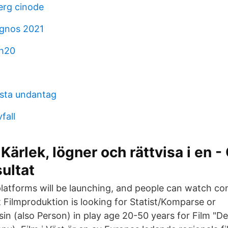
erg cinode
ognos 2021
h20
ista undantag
fall
 Kärlek, lögner och rättvisa i en 
sultat
latforms will be launching, and people can watch co
 Filmproduktion is looking for Statist/Komparse or
in (also Person) in play age 20-50 years for Film "De