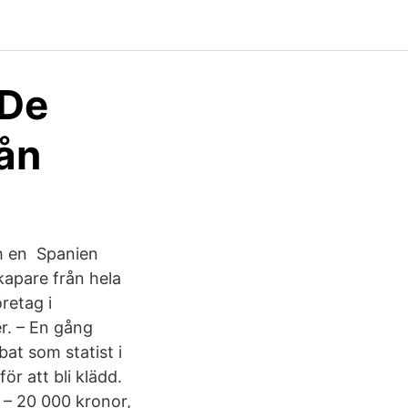
 De
rån
och en Spanien
kapare från hela
retag i
er. – En gång
bat som statist i
ör att bli klädd.
 – 20 000 kronor,