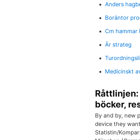
Anders hagb
Boräntor pr
Cm hammar 
Är strateg
Turordningsl
Medicinskt av
Råttlinjen:
böcker, re
By and by, new p
device they want
Statistin/Kompars