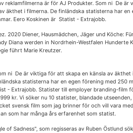
v reklamfilmerna är för AJ Produkter. Som ni De är vi
v äkthet i filmerna. De finländska statisterna har en
r. Eero Koskinen är Statist - Extrajobb.
ez. 2020 Diener, Hausmädchen, Jäger und Köche: Für
ady Diana werden in Nordrhein-Westfalen Hunderte
gie führt Marie Kreutzer.
m ni De är viktiga för att skapa en känsla av äkthet 
inländska statisterna har en egen förening med 250 
st - Extrajobb. Statister till employer branding-film f
999 kr. Vi söker nu 10 statister, blandade utseenden, 
cket svensk film som jag brinner för och vill vara me
an som har många års erfarenhet som statist.
ngle of Sadness", som regisseras av Ruben Östlund sök