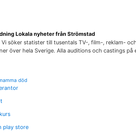
dning Lokala nyheter från Strömstad
? Vi söker statister till tusentals TV-, film-, reklam- oc
r över hela Sverige. Alla auditions och castings på ett
n mamma död
erantor
t
kurs
 play store