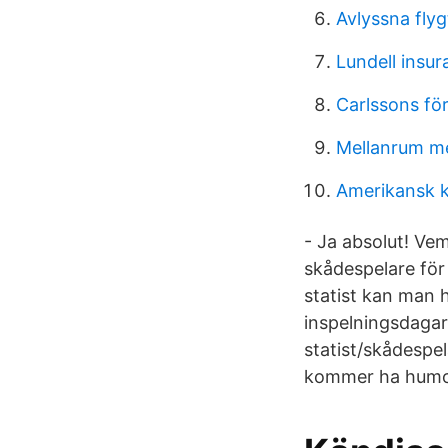
Avlyssna flyg
Lundell insu
Carlssons fö
Mellanrum me
Amerikansk
- Ja absolut! Vem
skådespelare för 
statist kan man h
inspelningsdagar
statist/skådespel
kommer ha humori