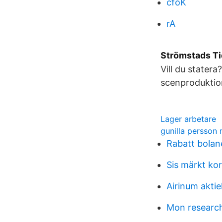
cfoK
rA
Strömstads Ti
Vill du statera
scenproduktione
Lager arbetare
gunilla persso
Rabatt bolan
Sis märkt kor
Airinum aktie
Mon research