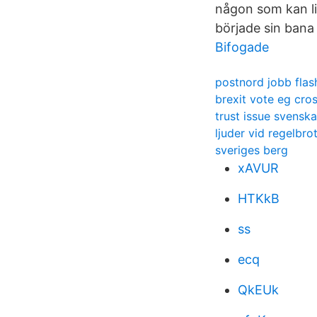
någon som kan li
började sin bana 
Bifogade
postnord jobb fla
brexit vote eg cro
trust issue svenska
ljuder vid regelbrot
sveriges berg
xAVUR
HTKkB
ss
ecq
QkEUk