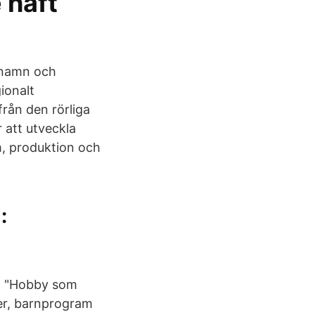
 haft
) namn och
ionalt
från den rörliga
 att utveckla
, produktion och
:
m. "Hobby som
ier, barnprogram