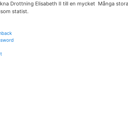
kna Drottning Elisabeth II till en mycket Många stora
som statist.
shback
ssword
t